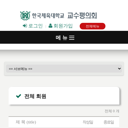
로그인
회원가입
전체메뉴
|
메 뉴
▷ 소개
▷ 정보
▷ 커뮤니티
▷ 여교수회
전체 회원
▷ 투표와 설문조사
전체 0 개
▷ 유관 사이트
제 목 (title)
작성일
종료일